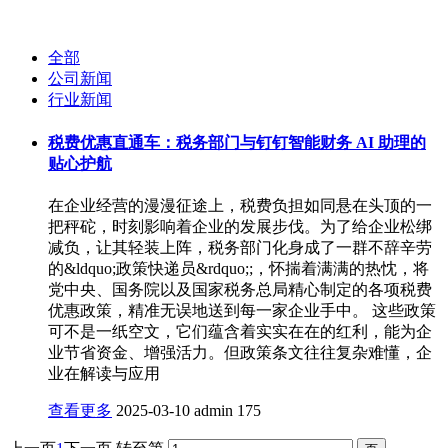
全部
公司新闻
行业新闻
税费优惠直通车：税务部门与钉钉智能财务 AI 助理的
贴心护航
在企业经营的漫漫征途上，税费负担如同悬在头顶的一
把秤砣，时刻影响着企业的发展步伐。为了给企业松绑
减负，让其轻装上阵，税务部门化身成了一群不辞辛劳
的&ldquo;政策快递员&rdquo;;，怀揣着满满的热忱，将
党中央、国务院以及国家税务总局精心制定的各项税费
优惠政策，精准无误地送到每一家企业手中。 这些政策
可不是一纸空文，它们蕴含着实实在在的红利，能为企
业节省资金、增强活力。但政策条文往往复杂难懂，企
业在解读与应用
查看更多
2025-03-10
admin
175