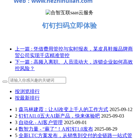
Web：www.hezhihulian.com
钉钉扫码立即体验
上一篇
: 凭借费用管控与实时报表，某皮具鞋服品牌商
贸公司实现千店精准管控
下一篇
: 高频入离职、人员流动大，连锁企业如何高效
控风险？
按浏览排行
按最新排行
1
森马林建霞：让AI改变上千人的工作方式
2025-09-12
2
钉钉AI1.0五大AI新产品，快来体验吧
2025-09-03
3
自动化 - AI客户管理
2025-09-01
4
数智力量 - “蕨了”！AI钉钉1.0发布
2025-08-29
5
全新LTC方案发布，从销售到交付的全链路一站式管