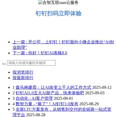
钉钉扫码立即体验
上一篇
: 开公司，上钉钉！钉钉面向小微企业推出“AI创
业助理”
下一篇
: 你好！钉钉AI表格8.0
按浏览排行
按最新排行
1
森马林建霞：让AI改变上千人的工作方式
2025-09-12
2
钉钉AI1.0五大AI新产品，快来体验吧
2025-09-03
3
自动化 - AI客户管理
2025-09-01
4
数智力量 - “蕨了”！AI钉钉1.0发布
2025-08-29
5
全新LTC方案发布，从销售到交付的全链路一站式管
理平台
2025-08-28