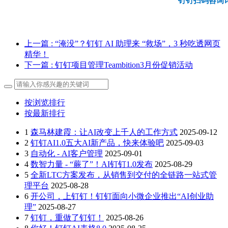
钉钉扫码咨询
上一篇
: “淹没”？钉钉 AI 助理来 “救场”，3 秒吃透网页
精华！
下一篇
: 钉钉项目管理Teambition3月份促销活动
按浏览排行
按最新排行
1
森马林建霞：让AI改变上千人的工作方式
2025-09-12
2
钉钉AI1.0五大AI新产品，快来体验吧
2025-09-03
3
自动化 - AI客户管理
2025-09-01
4
数智力量 - “蕨了”！AI钉钉1.0发布
2025-08-29
5
全新LTC方案发布，从销售到交付的全链路一站式管
理平台
2025-08-28
6
开公司，上钉钉！钉钉面向小微企业推出“AI创业助
理”
2025-08-27
7
钉钉，重做了钉钉！
2025-08-26