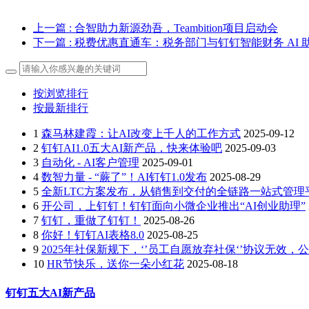
上一篇
: 合智助力新源劲吾，Teambition项目启动会
下一篇
: 税费优惠直通车：税务部门与钉钉智能财务 AI
按浏览排行
按最新排行
1
森马林建霞：让AI改变上千人的工作方式
2025-09-12
2
钉钉AI1.0五大AI新产品，快来体验吧
2025-09-03
3
自动化 - AI客户管理
2025-09-01
4
数智力量 - “蕨了”！AI钉钉1.0发布
2025-08-29
5
全新LTC方案发布，从销售到交付的全链路一站式管理
6
开公司，上钉钉！钉钉面向小微企业推出“AI创业助理”
7
钉钉，重做了钉钉！
2025-08-26
8
你好！钉钉AI表格8.0
2025-08-25
9
2025年社保新规下，‘’员工自愿放弃社保‘’协议无效
10
HR节快乐，送你一朵小红花
2025-08-18
钉钉五大AI新产品