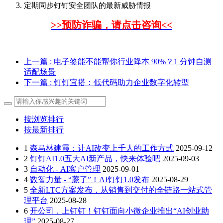
定期同步钉钉安全团队的最新威胁情报
>>预防诈骗，请点击咨询<<
上一篇
: 电子签能不能帮你行业降本 90%？1 分钟自测
适配场景
下一篇
: 钉钉宜搭：低代码助力企业数字化转型​
按浏览排行
按最新排行
1
森马林建霞：让AI改变上千人的工作方式
2025-09-12
2
钉钉AI1.0五大AI新产品，快来体验吧
2025-09-03
3
自动化 - AI客户管理
2025-09-01
4
数智力量 - “蕨了”！AI钉钉1.0发布
2025-08-29
5
全新LTC方案发布，从销售到交付的全链路一站式管
理平台
2025-08-28
6
开公司，上钉钉！钉钉面向小微企业推出“AI创业助
理”
2025-08-27