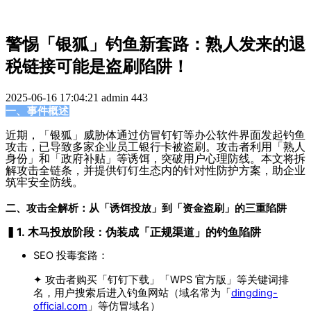
警惕「银狐」钓鱼新套路：熟人发来的退
税链接可能是盗刷陷阱！
2025-06-16 17:04:21
admin
443
一、事件概述
近期，「银狐」威胁体通过仿冒钉钉等办公软件界面发起钓鱼
攻击，已导致多家企业员工银行卡被盗刷。攻击者利用「熟人
身份」和「政府补贴」等诱饵，突破用户心理防线。本文将拆
解攻击全链条，并提供钉钉生态内的针对性防护方案，助企业
筑牢安全防线。
二、攻击全解析：从「诱饵投放」到「资金盗刷」的三重陷阱
▍1. 木马投放阶段：伪装成「正规渠道」的钓鱼陷阱
SEO 投毒套路：
✦ 攻击者购买「钉钉下载」「WPS 官方版」等关键词排
名，用户搜索后进入钓鱼网站（域名常为「
dingding-
official.com
」等仿冒域名）