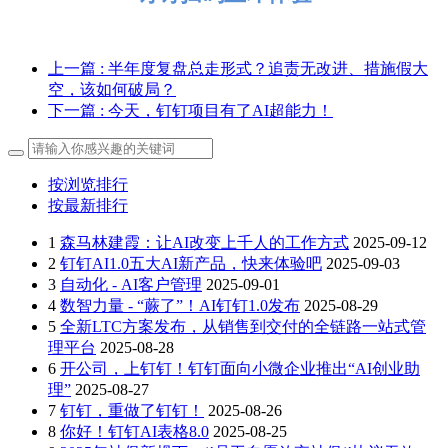
上一篇
: 半年度复盘总走形式？追责无改进、措施假大
空，该如何破局？
下一篇
: 今天，钉钉项目有了AI超能力！
按浏览排行
按最新排行
1
森马林建霞：让AI改变上千人的工作方式
2025-09-12
2
钉钉AI1.0五大AI新产品，快来体验吧
2025-09-03
3
自动化 - AI客户管理
2025-09-01
4
数智力量 - “蕨了”！AI钉钉1.0发布
2025-08-29
5
全新LTC方案发布，从销售到交付的全链路一站式管
理平台
2025-08-28
6
开公司，上钉钉！钉钉面向小微企业推出“AI创业助
理”
2025-08-27
7
钉钉，重做了钉钉！
2025-08-26
8
你好！钉钉AI表格8.0
2025-08-25