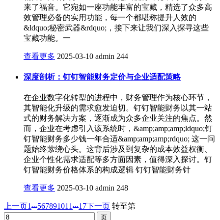
来了福音。它宛如一座功能丰富的宝藏，精选了众多高
效管理必备的实用功能，每一个都堪称提升人效的
&ldquo;秘密武器&rdquo;，接下来让我们深入探寻这些
宝藏功能。一
查看更多
2025-03-10
admin
244
深度剖析：钉钉智能财务定价与企业适配策略
在企业数字化转型的进程中，财务管理作为核心环节，
其智能化升级的需求愈发迫切。钉钉智能财务以其一站
式的财务解决方案，逐渐成为众多企业关注的焦点。然
而，企业在考虑引入该系统时，&amp;amp;amp;ldquo;钉
钉智能财务多少钱一年合适&amp;amp;amp;rdquo; 这一问
题始终萦绕心头。这背后涉及到复杂的成本效益权衡、
企业个性化需求适配等多方面因素，值得深入探讨。钉
钉智能财务价格体系的构成逻辑 钉钉智能财务针
查看更多
2025-03-10
admin
248
...
...
上一页
1
5
6
7
8
9
10
11
17
下一页
转至第