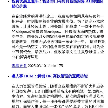
税费优惠直通车：税务部门与钉钉智能财务 AI 助理的
贴心护航
在企业经营的漫漫征途上，税费负担如同悬在头顶的一
把秤砣，时刻影响着企业的发展步伐。为了给企业松绑
减负，让其轻装上阵，税务部门化身成了一群不辞辛劳
的&ldquo;政策快递员&rdquo;;，怀揣着满满的热忱，将
党中央、国务院以及国家税务总局精心制定的各项税费
优惠政策，精准无误地送到每一家企业手中。 这些政策
可不是一纸空文，它们蕴含着实实在在的红利，能为企
业节省资金、增强活力。但政策条文往往复杂难懂，企
业在解读与应用
查看更多
2025-03-10
admin
175
睿人事 HCM：解锁 HR 高效管理的宝藏功能
在人力资源管理领域，随着企业规模的不断扩大和业务
的日益复杂，HR 们面临着前所未有的挑战。繁琐的人
事流程、复杂的组织架构调整、精准的薪酬管理以及合
规的社保操作等，每一项任务都需要耗费大量的时间和
精力。而睿人事 HCM 一体化产品的出现，为 HR 们带